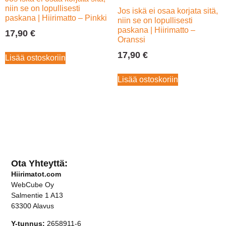
niin se on lopullisesti
Jos iskä ei osaa korjata sitä,
paskana | Hiirimatto – Pinkki
niin se on lopullisesti
paskana | Hiirimatto –
17,90
€
Oranssi
17,90
€
Lisää ostoskoriin
Lisää ostoskoriin
Ota Yhteyttä:
Hiirimatot.com
WebCube Oy
Salmentie 1 A13
63300 Alavus
Y-tunnus:
2658911-6