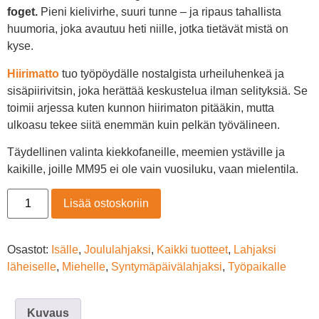
foget.
Pieni kielivirhe, suuri tunne – ja ripaus tahallista
huumoria, joka avautuu heti niille, jotka tietävät mistä on
kyse.
Hiirimatto
tuo työpöydälle nostalgista urheiluhenkeä ja
sisäpiirivitsin, joka herättää keskustelua ilman selityksiä. Se
toimii arjessa kuten kunnon hiirimaton pitääkin, mutta
ulkoasu tekee siitä enemmän kuin pelkän työvälineen.
Täydellinen valinta kiekkofaneille, meemien ystäville ja
kaikille, joille MM95 ei ole vain vuosiluku, vaan mielentila.
Lisää ostoskoriin
Osastot:
Isälle
,
Joululahjaksi
,
Kaikki tuotteet
,
Lahjaksi
läheiselle
,
Miehelle
,
Syntymäpäivälahjaksi
,
Työpaikalle
Kuvaus