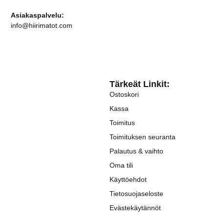
Asiakaspalvelu:
info@hiirimatot.com
Tärkeät Linkit:
Ostoskori
Kassa
Toimitus
Toimituksen seuranta
Palautus & vaihto
Oma tili
Käyttöehdot
Tietosuojaseloste
Evästekäytännöt