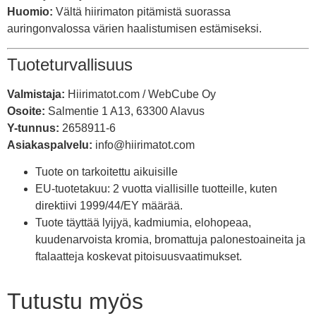
Huomio:
Vältä hiirimaton pitämistä suorassa
auringonvalossa värien haalistumisen estämiseksi.
Tuoteturvallisuus
Valmistaja:
Hiirimatot.com / WebCube Oy
Osoite:
Salmentie 1 A13, 63300 Alavus
Y-tunnus:
2658911-6
Asiakaspalvelu:
info@hiirimatot.com
Tuote on tarkoitettu aikuisille
EU-tuotetakuu: 2 vuotta viallisille tuotteille, kuten
direktiivi 1999/44/EY määrää.
Tuote täyttää lyijyä, kadmiumia, elohopeaa,
kuudenarvoista kromia, bromattuja palonestoaineita ja
ftalaatteja koskevat pitoisuusvaatimukset.
Tutustu myös