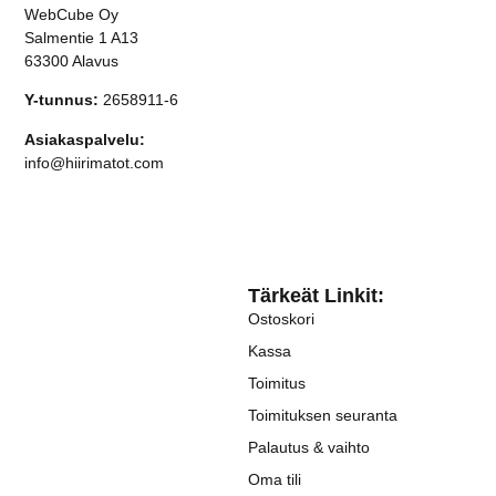
WebCube Oy
Salmentie 1 A13
63300 Alavus
Y-tunnus:
2658911-6
Asiakaspalvelu:
info@hiirimatot.com
Tärkeät Linkit:
Ostoskori
Kassa
Toimitus
Toimituksen seuranta
Palautus & vaihto
Oma tili