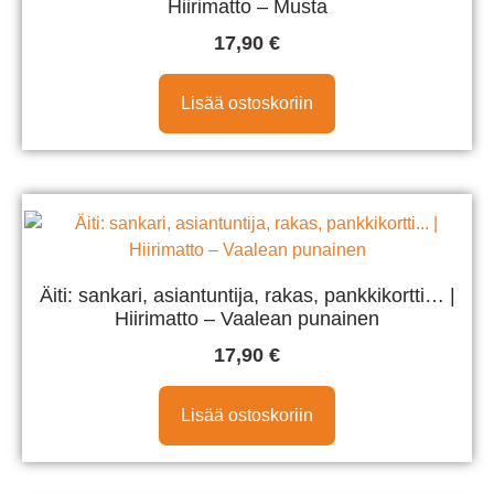
Hiirimatto – Musta
17,90
€
Lisää ostoskoriin
Äiti: sankari, asiantuntija, rakas, pankkikortti… |
Hiirimatto – Vaalean punainen
17,90
€
Lisää ostoskoriin