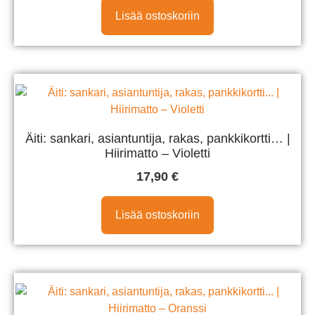
Lisää ostoskoriin
Äiti: sankari, asiantuntija, rakas, pankkikortti… |
Hiirimatto – Violetti
17,90
€
Lisää ostoskoriin