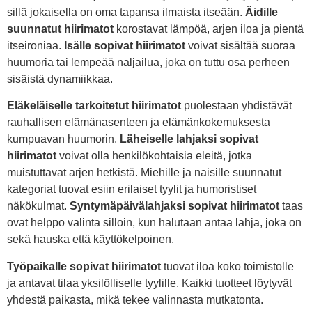
sillä jokaisella on oma tapansa ilmaista itseään.
Äidille
suunnatut hiirimatot
korostavat lämpöä, arjen iloa ja pientä
itseironiaa.
Isälle sopivat hiirimatot
voivat sisältää suoraa
huumoria tai lempeää naljailua, joka on tuttu osa perheen
sisäistä dynamiikkaa.
Eläkeläiselle tarkoitetut hiirimatot
puolestaan yhdistävät
rauhallisen elämänasenteen ja elämänkokemuksesta
kumpuavan huumorin.
Läheiselle lahjaksi sopivat
hiirimatot
voivat olla henkilökohtaisia eleitä, jotka
muistuttavat arjen hetkistä. Miehille ja naisille suunnatut
kategoriat tuovat esiin erilaiset tyylit ja humoristiset
näkökulmat.
Syntymäpäivälahjaksi sopivat hiirimatot
taas
ovat helppo valinta silloin, kun halutaan antaa lahja, joka on
sekä hauska että käyttökelpoinen.
Työpaikalle sopivat hiirimatot
tuovat iloa koko toimistolle
ja antavat tilaa yksilölliselle tyylille. Kaikki tuotteet löytyvät
yhdestä paikasta, mikä tekee valinnasta mutkatonta.