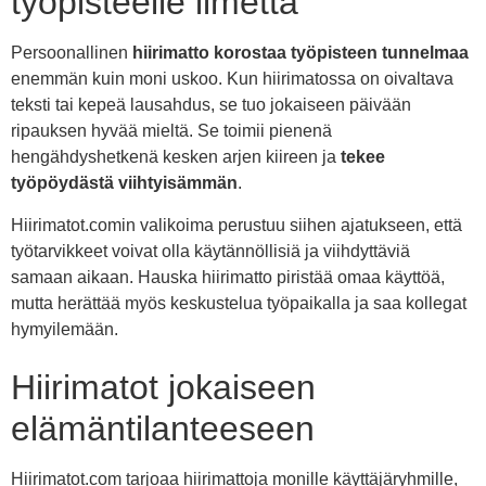
työpisteelle ilmettä
Persoonallinen
hiirimatto korostaa työpisteen tunnelmaa
enemmän kuin moni uskoo. Kun hiirimatossa on oivaltava
teksti tai kepeä lausahdus, se tuo jokaiseen päivään
ripauksen hyvää mieltä. Se toimii pienenä
hengähdyshetkenä kesken arjen kiireen ja
tekee
työpöydästä viihtyisämmän
.
Hiirimatot.comin valikoima perustuu siihen ajatukseen, että
työtarvikkeet voivat olla käytännöllisiä ja viihdyttäviä
samaan aikaan. Hauska hiirimatto piristää omaa käyttöä,
mutta herättää myös keskustelua työpaikalla ja saa kollegat
hymyilemään.
Hiirimatot jokaiseen
elämäntilanteeseen
Hiirimatot.com tarjoaa hiirimattoja monille käyttäjäryhmille,