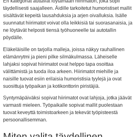
Eri kategoriat auttavat löytämään hiirimaton, joka sopii
täydellisesti saajalleen. Äidille tarkoitetut humoristiset mallit
sisältävät kepeitä lausahduksia ja arjen oivalluksia. Isälle
suunnatut hiirimatot voivat olla leikkisiä tai suorasanaisia, ja
ne löytävät helposti tiensä työhuoneelle tai autotallin
pöydälle.
Eläkeläisille on tarjolla malleja, joissa näkyy rauhallinen
elämänrytmi ja pieni pilke silmäkulmassa. Läheiselle
lahjaksi sopivat hiirimatot ovat helppo tapa osoittaa
välittämistä ja tuoda iloa arkeen. Hiirimatot miehille ja
naisille tuovat esiin erilaisia humoristisia tyylejä ja ovat
suosittuja työpaikan ja kotikonttorin piristäjiä.
Syntymäpäiväksi sopivat hiirimatot ovat lahjoja, jotka jäävät
varmasti mieleen. Työpaikalle sopivat mallit puolestaan
tuovat keveyttä toimistoarkeen ja tekevät työpisteestä
persoonallisemman.
Miten valita täydellinen