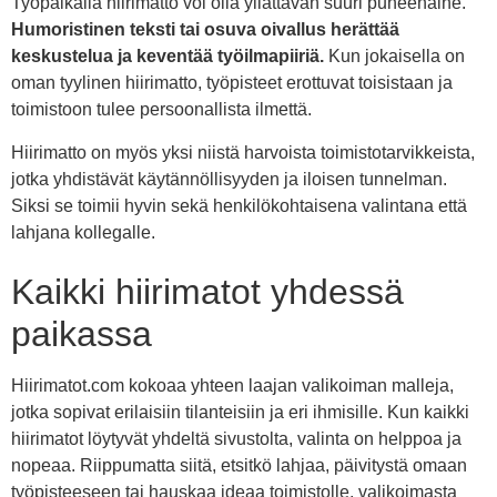
Työpaikalla hiirimatto voi olla yllättävän suuri puheenaihe.
Humoristinen teksti tai osuva oivallus herättää
keskustelua ja keventää työilmapiiriä.
Kun jokaisella on
oman tyylinen hiirimatto, työpisteet erottuvat toisistaan ja
toimistoon tulee persoonallista ilmettä.
Hiirimatto on myös yksi niistä harvoista toimistotarvikkeista,
jotka yhdistävät käytännöllisyyden ja iloisen tunnelman.
Siksi se toimii hyvin sekä henkilökohtaisena valintana että
lahjana kollegalle.
Kaikki hiirimatot yhdessä
paikassa
Hiirimatot.com kokoaa yhteen laajan valikoiman malleja,
jotka sopivat erilaisiin tilanteisiin ja eri ihmisille. Kun kaikki
hiirimatot löytyvät yhdeltä sivustolta, valinta on helppoa ja
nopeaa. Riippumatta siitä, etsitkö lahjaa, päivitystä omaan
työpisteeseen tai hauskaa ideaa toimistolle, valikoimasta