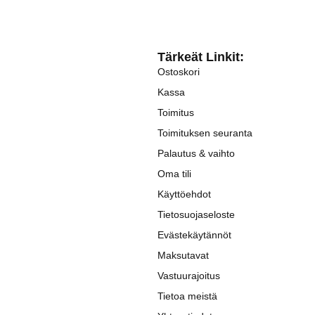
Tärkeät Linkit:
Ostoskori
Kassa
Toimitus
Toimituksen seuranta
Palautus & vaihto
Oma tili
Käyttöehdot
Tietosuojaseloste
Evästekäytännöt
Maksutavat
Vastuurajoitus
Tietoa meistä