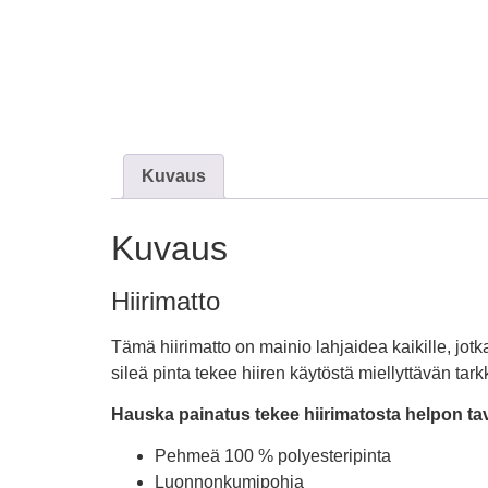
Kuvaus
Kuvaus
Hiirimatto
Tämä hiirimatto on mainio lahjaidea kaikille, jot
sileä pinta tekee hiiren käytöstä miellyttävän tark
Hauska painatus tekee hiirimatosta helpon ta
Pehmeä 100 % polyesteripinta
Luonnonkumipohja