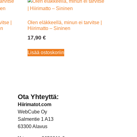
itse |
Olen eläkkeellä, minun ei tarvitse |
en
Hiirimatto – Sininen
17,90
€
Lisää ostoskoriin
Ota Yhteyttä:
Hiirimatot.com
WebCube Oy
Salmentie 1 A13
63300 Alavus