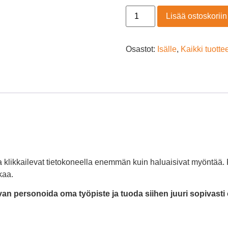
Lisää ostoskoriin
Osastot:
Isälle
,
Kaikki tuotte
ka klikkailevat tietokoneella enemmän kuin haluaisivat myöntää.
kaa.
van personoida oma työpiste ja tuoda siihen juuri sopivasti