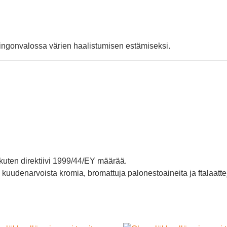
ringonvalossa värien haalistumisen estämiseksi.
e, kuten direktiivi 1999/44/EY määrää.
 kuudenarvoista kromia, bromattuja palonestoaineita ja ftalaatt