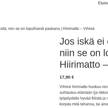
Etusi
sitä, niin se on lopullisesti paskana | Hiirimatto – Vihreä
Jos iskä ei 
niin se on l
Hiirimatto 
17,90
€
Vihreä hiirimatto huokuu rent
suhtautuu elämään (ja rikkoo
työpöydälle hyvää fiilistä ja
korjata mitä tahansa, tai ain