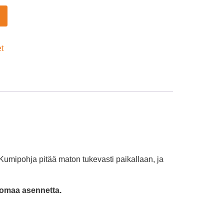
et
 Kumipohja pitää maton tukevasti paikallaan, ja
 omaa asennetta.