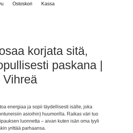
vu
Ostoskori
Kassa
osaa korjata sitä,
opullisesti paskana |
– Vihreä
oa energiaa ja sopii täydellisesti isälle, joka
ntuneisiin asioihin) huumorilla. Raikas väri tuo
 ripauksen luonnetta – aivan kuten isän oma tyyli
akin yrittää parhaansa.