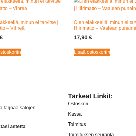
äkkeellä, minun ei tarvitse |
Olen eläkkeellä, minun ei tarv
tto – Vihreä
Hiirimatto – Vaalean punain
€
17,90
€
stoskoriin
Lisää ostoskoriin
Tärkeät Linkit:
Ostoskori
a tarjoaa satojen
Kassa
Toimitus
äsi astetta
Toimituksen seuranta