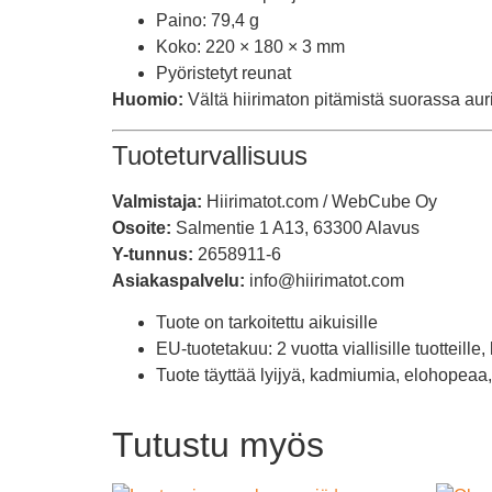
Paino: 79,4 g
Koko: 220 × 180 × 3 mm
Pyöristetyt reunat
Huomio:
Vältä hiirimaton pitämistä suorassa au
Tuoteturvallisuus
Valmistaja:
Hiirimatot.com / WebCube Oy
Osoite:
Salmentie 1 A13, 63300 Alavus
Y-tunnus:
2658911-6
Asiakaspalvelu:
info@hiirimatot.com
Tuote on tarkoitettu aikuisille
EU-tuotetakuu: 2 vuotta viallisille tuotteill
Tuote täyttää lyijyä, kadmiumia, elohopeaa,
Tutustu myös