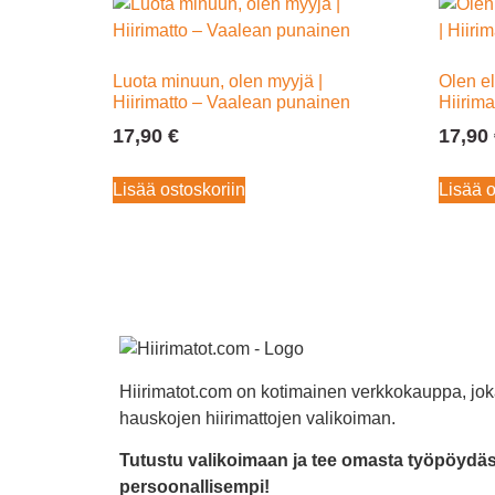
Luota minuun, olen myyjä |
Olen el
Hiirimatto – Vaalean punainen
Hiirima
17,90
€
17,90
Lisää ostoskoriin
Lisää o
Hiirimatot.com on kotimainen verkkokauppa, jok
hauskojen hiirimattojen valikoiman.
Tutustu valikoimaan ja tee omasta työpöydäst
persoonallisempi!