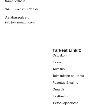
63300 Alavus
Y-tunnus:
2658911-6
Asiakaspalvelu:
info@hiirimatot.com
Tärkeät Linkit:
Ostoskori
Kassa
Toimitus
Toimituksen seuranta
Palautus & vaihto
Oma tili
Käyttöehdot
Tietosuojaseloste