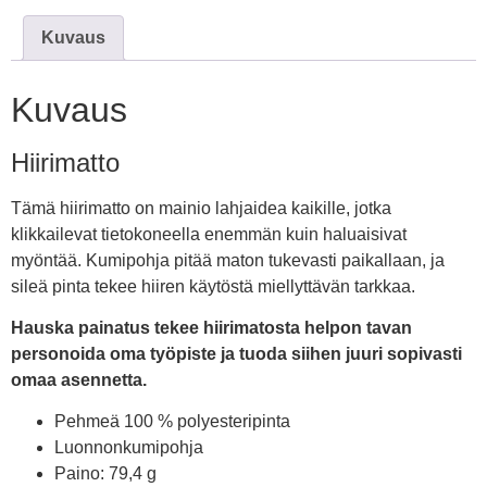
Kuvaus
Kuvaus
Hiirimatto
Tämä hiirimatto on mainio lahjaidea kaikille, jotka
klikkailevat tietokoneella enemmän kuin haluaisivat
myöntää. Kumipohja pitää maton tukevasti paikallaan, ja
sileä pinta tekee hiiren käytöstä miellyttävän tarkkaa.
Hauska painatus tekee hiirimatosta helpon tavan
personoida oma työpiste ja tuoda siihen juuri sopivasti
omaa asennetta.
Pehmeä 100 % polyesteripinta
Luonnonkumipohja
Paino: 79,4 g