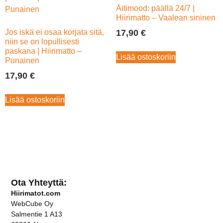
Äitimood: päällä 24/7 |
Hiirimatto – Vaalean sininen
Jos iskä ei osaa korjata sitä,
17,90
€
niin se on lopullisesti
paskana | Hiirimatto –
Lisää ostoskoriin
Punainen
17,90
€
Lisää ostoskoriin
Ota Yhteyttä:
Hiirimatot.com
WebCube Oy
Salmentie 1 A13