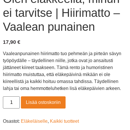
ei tarvitse | Hiirimatto –
Vaalean punainen
17,90
€
Vaaleanpunainen hiirimatto tuo pehmeän ja pirteän sävyn
työpöydälle – täydellinen niille, jotka ovat jo ansaitusti
jättäneet kiireet taakseen. Tämä rento ja humoristinen
hiirimatto muistuttaa, että eläkepäivinä mikään ei ole
kiireellistä ja kaikki hoituu omassa tahdissa. Täydellinen
lahja tai oma hemmotteluhetken lisä eläkepäivien arkeen.
Lisää ostoskoriin
Osastot:
Eläkeläiselle
,
Kaikki tuotteet