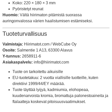
Koko: 220 × 180 × 3 mm
Pyöristetyt reunat
Huomio:
Vältä hiirimaton pitämistä suorassa
auringonvalossa värien haalistumisen estämiseksi.
Tuoteturvallisuus
Valmistaja:
Hiirimatot.com / WebCube Oy
Osoite:
Salmentie 1 A13, 63300 Alavus
Y-tunnus:
2658911-6
Asiakaspalvelu:
info@hiirimatot.com
Tuote on tarkoitettu aikuisille
EU-tuotetakuu: 2 vuotta viallisille tuotteille, kuten
direktiivi 1999/44/EY määrää.
Tuote täyttää lyijyä, kadmiumia, elohopeaa,
kuudenarvoista kromia, bromattuja palonestoaineita ja
ftalaatteja koskevat pitoisuusvaatimukset.