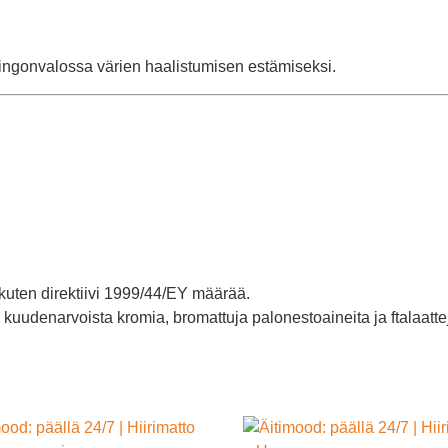
ringonvalossa värien haalistumisen estämiseksi.
e, kuten direktiivi 1999/44/EY määrää.
 kuudenarvoista kromia, bromattuja palonestoaineita ja ftalaatt