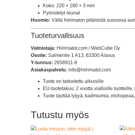
Koko: 220 × 180 × 3 mm
Pyöristetyt reunat
Huomio:
Vältä hiirimaton pitämistä suorassa au
Tuoteturvallisuus
Valmistaja:
Hiirimatot.com / WebCube Oy
Osoite:
Salmentie 1 A13, 63300 Alavus
Y-tunnus:
2658911-6
Asiakaspalvelu:
info@hiirimatot.com
Tuote on tarkoitettu aikuisille
EU-tuotetakuu: 2 vuotta viallisille tuotteill
Tuote täyttää lyijyä, kadmiumia, elohopeaa,
Tutustu myös