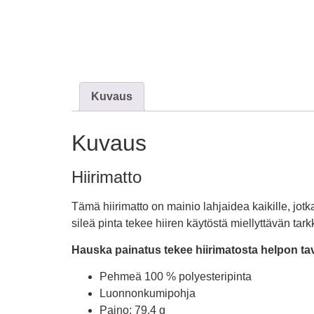
Kuvaus
Kuvaus
Hiirimatto
Tämä hiirimatto on mainio lahjaidea kaikille, jot
sileä pinta tekee hiiren käytöstä miellyttävän tark
Hauska painatus tekee hiirimatosta helpon ta
Pehmeä 100 % polyesteripinta
Luonnonkumipohja
Paino: 79,4 g