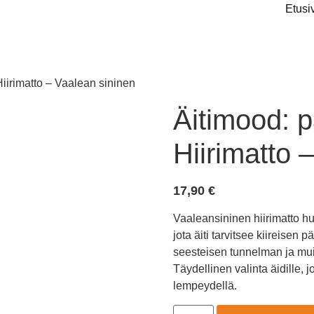
Etusi
Hiirimatto – Vaalean sininen
Äitimood: p
Hiirimatto 
17,90
€
Vaaleansininen hiirimatto hu
jota äiti tarvitsee kiireisen
seesteisen tunnelman ja muist
Täydellinen valinta äidille, j
lempeydellä.