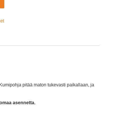
eet
 Kumipohja pitää maton tukevasti paikallaan, ja
 omaa asennetta.