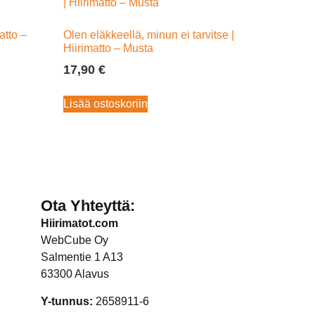
atto –
Olen eläkkeellä, minun ei tarvitse |
Hiirimatto – Musta
17,90
€
Lisää ostoskoriin
Ota Yhteyttä:
Hiirimatot.com
WebCube Oy
Salmentie 1 A13
63300 Alavus
Y-tunnus:
2658911-6