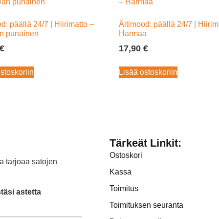
d: päällä 24/7 | Hiirimatto –
Äitimood: päällä 24/7 | Hiirim
n punainen
Harmaa
€
17,90
€
stoskoriin
Lisää ostoskoriin
Tärkeät Linkit:
Ostoskori
a tarjoaa satojen
Kassa
Toimitus
äsi astetta
Toimituksen seuranta