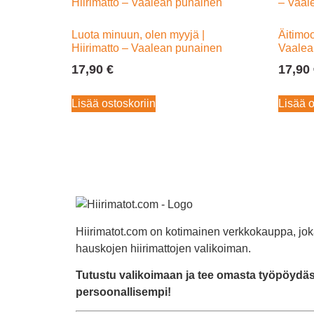
Luota minuun, olen myyjä |
Äitimoo
Hiirimatto – Vaalean punainen
Vaalea
17,90
€
17,90
Lisää ostoskoriin
Lisää o
Hiirimatot.com on kotimainen verkkokauppa, jok
hauskojen hiirimattojen valikoiman.
Tutustu valikoimaan ja tee omasta työpöydäst
persoonallisempi!