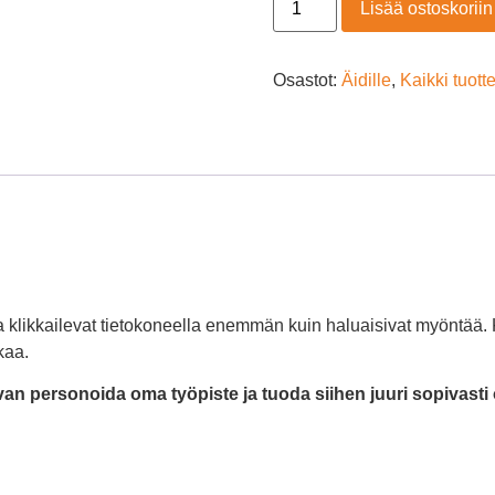
Lisää ostoskoriin
Osastot:
Äidille
,
Kaikki tuott
ka klikkailevat tietokoneella enemmän kuin haluaisivat myöntää.
kaa.
van personoida oma työpiste ja tuoda siihen juuri sopivasti