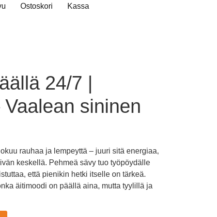
vu
Ostoskori
Kassa
äällä 24/7 |
– Vaalean sininen
okuu rauhaa ja lempeyttä – juuri sitä energiaa,
 päivän keskellä. Pehmeä sävy tuo työpöydälle
uttaa, että pienikin hetki itselle on tärkeä.
onka äitimoodi on päällä aina, mutta tyylillä ja