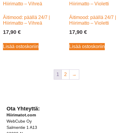
Äitimood: päällä 24/7 |
Äitimood: päällä 24/7 |
Hiirimatto – Vihreä
Hiirimatto – Violetti
17,90
€
17,90
€
Lisää ostoskoriin
Lisää ostoskoriin
1
2
→
Ota Yhteyttä:
Hiirimatot.com
WebCube Oy
Salmentie 1 A13