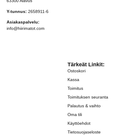
63300 Alavus
Y-tunnus:
2658911-6
Asiakaspalvelu:
info@hiirimatot.com
Tärkeät Linkit:
Ostoskori
Kassa
Toimitus
Toimituksen seuranta
Palautus & vaihto
Oma tili
Käyttöehdot
Tietosuojaseloste