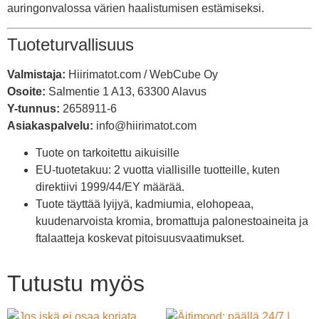
auringonvalossa värien haalistumisen estämiseksi.
Tuoteturvallisuus
Valmistaja:
Hiirimatot.com / WebCube Oy
Osoite:
Salmentie 1 A13, 63300 Alavus
Y-tunnus:
2658911-6
Asiakaspalvelu:
info@hiirimatot.com
Tuote on tarkoitettu aikuisille
EU-tuotetakuu: 2 vuotta viallisille tuotteille, kuten
direktiivi 1999/44/EY määrää.
Tuote täyttää lyijyä, kadmiumia, elohopeaa,
kuudenarvoista kromia, bromattuja palonestoaineita ja
ftalaatteja koskevat pitoisuusvaatimukset.
Tutustu myös