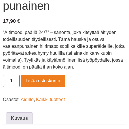
punainen
17,90
€
“Äitimood: päällä 24/7” – sanonta, joka kiteyttää äitiyden
todellisuuden täydellisesti. Tämä hauska ja osuva
vaaleanpunainen hiirimatto sopii kaikille superäideille, jotka
pyörittävät arkea hymy huulilla (tai ainakin kahvikupin
voimalla). Tyylikäs ja käytännöllinen lisä työpöydälle, jossa
äitimoodi on päällä ihan koko ajan.
Lisää ostoskoriin
Osastot:
Äidille
,
Kaikki tuotteet
Kuvaus