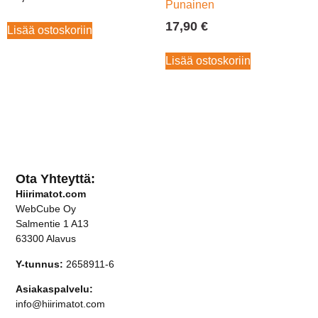
Punainen
17,90
€
Lisää ostoskoriin
Lisää ostoskoriin
Ota Yhteyttä:
Hiirimatot.com
WebCube Oy
Salmentie 1 A13
63300 Alavus
Y-tunnus:
2658911-6
Asiakaspalvelu:
info@hiirimatot.com