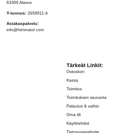
63300 Alavus
Y-tunnus:
2658911-6
Asiakaspalvelu:
info@hiirimatot.com
Tärkeät Linkit:
Ostoskori
Kassa
Toimitus
Toimituksen seuranta
Palautus & vaihto
Oma tili
Käyttöehdot
Tietosuojaseloste