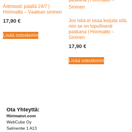
Äitimood: päällä 24/7 |
Hiirimatto – Vaalean sininen
17,90
€
Jos iskä ei osaa korjata sitä,
niin se on lopullisesti
paskana | Hiirimatto –
Lisää ostoskoriin
Sininen
17,90
€
Lisää ostoskoriin
Ota Yhteyttä:
Hiirimatot.com
WebCube Oy
Salmentie 1 A13