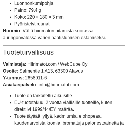
Luonnonkumipohja
Paino: 79,4 g
Koko: 220 × 180 × 3 mm
Pyöristetyt reunat
Huomio:
Vältä hiirimaton pitämistä suorassa
auringonvalossa värien haalistumisen estämiseksi.
Tuoteturvallisuus
Valmistaja:
Hiirimatot.com / WebCube Oy
Osoite:
Salmentie 1 A13, 63300 Alavus
Y-tunnus:
2658911-6
Asiakaspalvelu:
info@hiirimatot.com
Tuote on tarkoitettu aikuisille
EU-tuotetakuu: 2 vuotta viallisille tuotteille, kuten
direktiivi 1999/44/EY määrää.
Tuote täyttää lyijyä, kadmiumia, elohopeaa,
kuudenarvoista kromia, bromattuja palonestoaineita ja