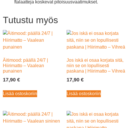
ftalaatteja koskevat pitoisuusvaatimukset.
Tutustu myös
Äitimood: päällä 24/7 |
Jos iskä ei osaa korjata sitä,
Hiirimatto – Vaalean
niin se on lopullisesti
punainen
paskana | Hiirimatto – Vihreä
17,90
€
17,90
€
Lisää ostoskoriin
Lisää ostoskoriin