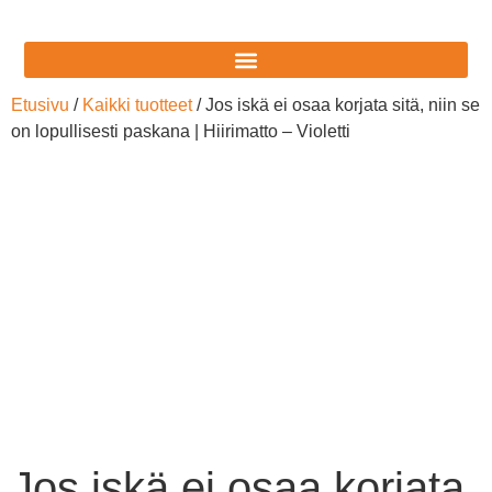
Etusivu
/
Kaikki tuotteet
/ Jos iskä ei osaa korjata sitä, niin se
on lopullisesti paskana | Hiirimatto – Violetti
Jos iskä ei osaa korjata