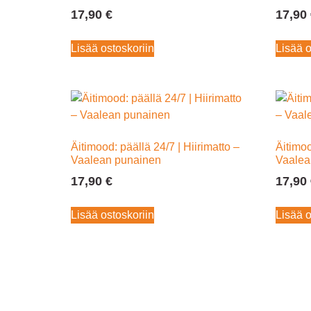
17,90
€
17,90
Lisää ostoskoriin
Lisää o
Äitimood: päällä 24/7 | Hiirimatto –
Äitimoo
Vaalean punainen
Vaalea
17,90
€
17,90
Lisää ostoskoriin
Lisää o