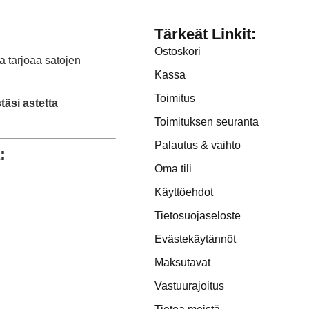
Tärkeät Linkit:
Ostoskori
a tarjoaa satojen
Kassa
Toimitus
äsi astetta
Toimituksen seuranta
Palautus & vaihto
:
Oma tili
Käyttöehdot
Tietosuojaseloste
Evästekäytännöt
Maksutavat
Vastuurajoitus