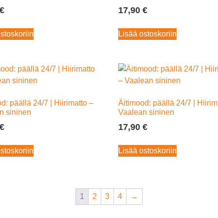
€
17,90
€
stoskoriin
Lisää ostoskoriin
d: päällä 24/7 | Hiirimatto –
Äitimood: päällä 24/7 | Hiirim
n sininen
Vaalean sininen
€
17,90
€
stoskoriin
Lisää ostoskoriin
1
2
3
4
→