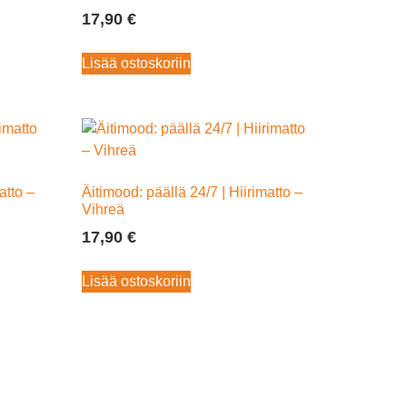
17,90
€
Lisää ostoskoriin
atto –
Äitimood: päällä 24/7 | Hiirimatto –
Vihreä
17,90
€
Lisää ostoskoriin