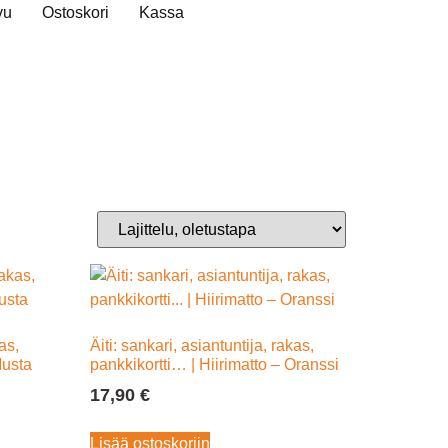
vu
Ostoskori
Kassa
kas,
Äiti: sankari, asiantuntija, rakas,
Musta
pankkikortti… | Hiirimatto – Oranssi
17,90
€
Lisää ostoskoriin