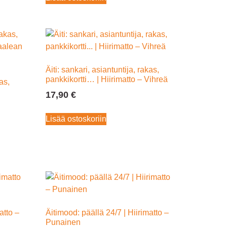
Äiti: sankari, asiantuntija, rakas,
pankkikortti… | Hiirimatto – Vihreä
kas,
17,90
€
Lisää ostoskoriin
atto –
Äitimood: päällä 24/7 | Hiirimatto –
Punainen