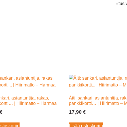
Etusi
nkari, asiantuntija, rakas,
Äiti: sankari, asiantuntija, ra
ortti… | Hiirimatto – Harmaa
pankkikortti… | Hiirimatto – 
€
17,90
€
stoskoriin
Lisää ostoskoriin