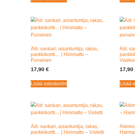
Äiti: sankari, asiantuntija, rakas,
Äiti: sa
pankkikortti… | Hiirimatto –
pankkik
Punainen
Vaalea
17,90
€
17,90
Lisää ostoskoriin
Lisää o
Äiti: sankari, asiantuntija, rakas,
Äitimoo
pankkikortti… | Hiirimatto – Violetti
Harma