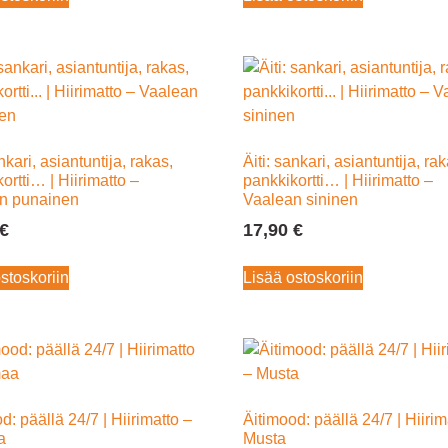
nkari, asiantuntija, rakas,
Äiti: sankari, asiantuntija, ra
ortti… | Hiirimatto –
pankkikortti… | Hiirimatto –
n punainen
Vaalean sininen
€
17,90
€
stoskoriin
Lisää ostoskoriin
d: päällä 24/7 | Hiirimatto –
Äitimood: päällä 24/7 | Hiirim
a
Musta